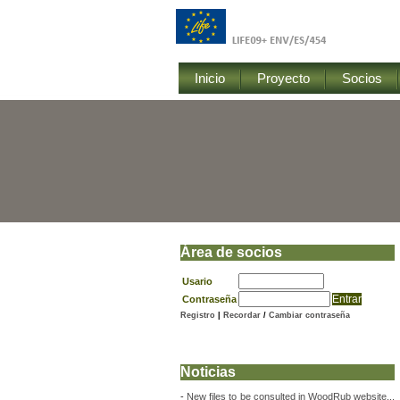
Inicio
Proyecto
Socios
Área de socios
Usario
Contraseña
Registro
|
Recordar
/
Cambiar contraseña
Noticias
-
New files to be consulted in WoodRub website...