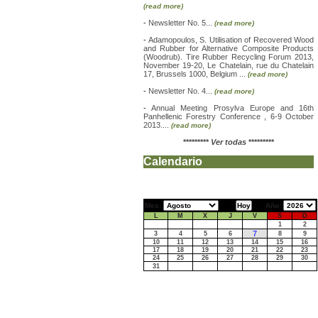
(read more)
-
Newsletter No. 5...
(read more)
-
Adamopoulos, S. Utilisation of Recovered Wood
and Rubber for Alternative Composite Products
(Woodrub). Tire Rubber Recycling Forum 2013,
November 19-20, Le Chatelain, rue du Chatelain
17, Brussels 1000, Belgium ...
(read more)
-
Newsletter No. 4...
(read more)
-
Annual Meeting Prosylva Europe and 16th
Panhellenic Forestry Conference , 6-9 October
2013....
(read more)
*********
Ver todas
*********
Calendario
Mes:
Año:
L
M
X
J
V
S
D
1
2
7
3
4
5
6
8
9
10
11
12
13
14
15
16
17
18
19
20
21
22
23
24
25
26
27
28
29
30
31