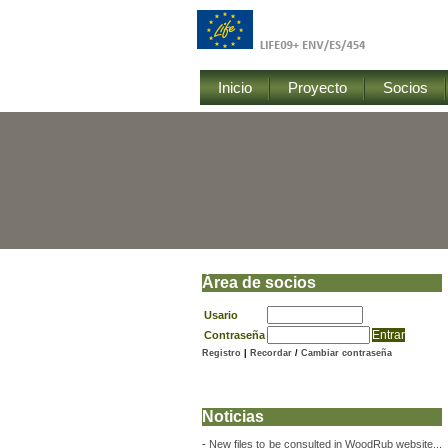
Inicio
Proyecto
Socios
Área de socios
Usario
Contraseña
Registro
|
Recordar
/
Cambiar contraseña
Noticias
-
New files to be consulted in WoodRub website...