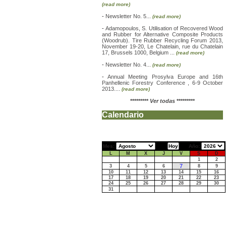
(read more)
-
Newsletter No. 5...
(read more)
-
Adamopoulos, S. Utilisation of Recovered Wood
and Rubber for Alternative Composite Products
(Woodrub). Tire Rubber Recycling Forum 2013,
November 19-20, Le Chatelain, rue du Chatelain
17, Brussels 1000, Belgium ...
(read more)
-
Newsletter No. 4...
(read more)
-
Annual Meeting Prosylva Europe and 16th
Panhellenic Forestry Conference , 6-9 October
2013....
(read more)
*********
Ver todas
*********
Calendario
Mes:
Año:
L
M
X
J
V
S
D
1
2
7
3
4
5
6
8
9
10
11
12
13
14
15
16
17
18
19
20
21
22
23
24
25
26
27
28
29
30
31